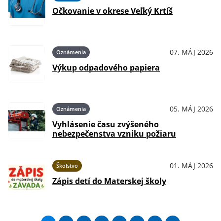
Očkovanie v okrese Veľký Krtíš
07. MÁJ 2026
Oznámenia
Výkup odpadového papiera
05. MÁJ 2026
Oznámenia
Vyhlásenie času zvýšeného
nebezpečenstva vzniku požiaru
01. MÁJ 2026
Školstvo
Zápis detí do Materskej školy