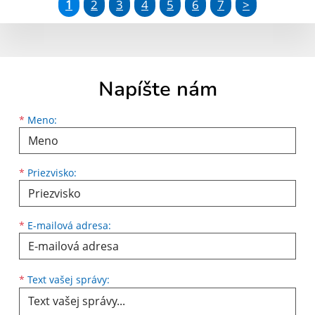
1
2
3
4
5
6
7
>
Napíšte nám
Meno
Priezvisko
E-mailová adresa
*
Meno:
*
Priezvisko:
*
E-mailová adresa:
Text vašej správy...
*
Text vašej správy: