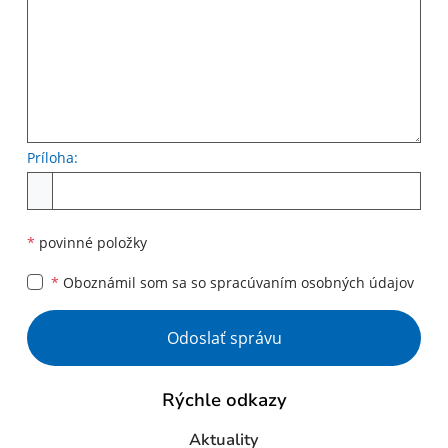
Príloha:
Príloha
*
povinné položky
*
Oboznámil som sa so
spracúvaním osobných údajov
Google reCaptcha Response
Odoslať správu
Rýchle odkazy
Aktuality