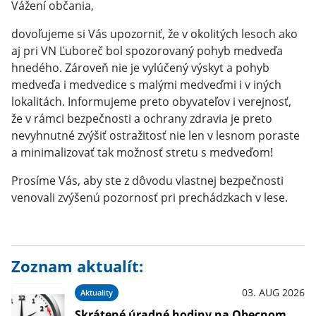
Vážení občania,
dovoľujeme si Vás upozorniť, že v okolitých lesoch ako
aj pri VN Ľuboreč bol spozorovaný pohyb medveďa
hnedého. Zároveň nie je vylúčený výskyt a pohyb
medveďa i medvedice s malými medveďmi i v iných
lokalitách. Informujeme preto obyvateľov i verejnosť,
že v rámci bezpečnosti a ochrany zdravia je preto
nevyhnutné zvýšiť ostražitosť nie len v lesnom poraste
a minimalizovať tak možnosť stretu s medveďom!
Prosíme Vás, aby ste z dôvodu vlastnej bezpečnosti
venovali zvýšenú pozornosť pri prechádzkach v lese.
Zoznam aktualít:
03. AUG 2026
Aktuality
Skrátené úradné hodiny na Obecnom