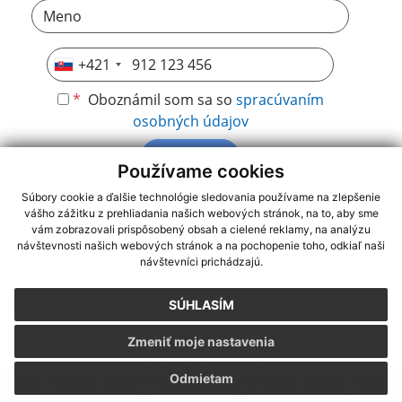
+421
*
Oboznámil som sa so
spracúvaním
osobných údajov
Odoberať
Používame cookies
Súbory cookie a ďalšie technológie sledovania používame na zlepšenie
vášho zážitku z prehliadania našich webových stránok, na to, aby sme
využite možnosť získavania aktuálnych informácií s využitím RSS
,
vám zobrazovali prispôsobený obsah a cielené reklamy, na analýzu
CMS systém (redakčný) systém ECHELON 2,
Mapa stránok
,
web
návštevnosti našich webových stránok a na pochopenie toho, odkiaľ naši
návštevníci prichádzajú.
portál
,
webhosting
,
webex.digital, s.r.o.
,
domény
,
registrácia
domény
,
spoločnosť webex.digital, s.r.o.
,
technický prevádzkovateľ
SÚHLASÍM
Posledná aktualizácia:
03.08.2026
Zmeniť moje nastavenia
Vytlačiť stránku
|
Vyhlásenie o prístupnosti
Autorské práva
|
Cookies
Odmietam
.
.
.
.
.
.