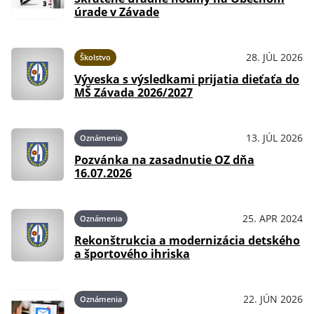
úrade v Závade
28. JÚL 2026
Školstvo
Výveska s výsledkami prijatia dieťaťa do
MŠ Závada 2026/2027
13. JÚL 2026
Oznámenia
Pozvánka na zasadnutie OZ dňa
16.07.2026
25. APR 2024
Oznámenia
Rekonštrukcia a modernizácia detského
a športového ihriska
22. JÚN 2026
Oznámenia