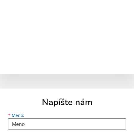
Napíšte nám
Meno
Priezvisko
E-mailová adresa
*
Meno: