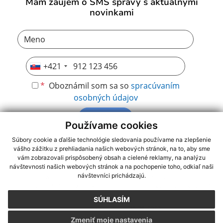
Mám záujem o SMS správy s aktuálnymi
novinkami
+421
*
Oboznámil som sa so
spracúvaním
osobných údajov
Odoberať
Používame cookies
Súbory cookie a ďalšie technológie sledovania používame na zlepšenie
vášho zážitku z prehliadania našich webových stránok, na to, aby sme
využite možnosť získavania aktuálnych informácií s využitím RSS
,
vám zobrazovali prispôsobený obsah a cielené reklamy, na analýzu
CMS systém (redakčný) systém ECHELON 2,
Mapa stránok
,
web
návštevnosti našich webových stránok a na pochopenie toho, odkiaľ naši
návštevníci prichádzajú.
portál
,
webhosting
,
webex.digital, s.r.o.
,
domény
,
registrácia
domény
,
spoločnosť webex.digital, s.r.o.
,
technický prevádzkovateľ
SÚHLASÍM
Posledná aktualizácia:
03.08.2026
Zmeniť moje nastavenia