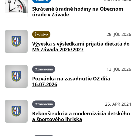
Skrátené úradné hodiny na Obecnom
úrade v Závade
28. JÚL 2026
Školstvo
Výveska s výsledkami prijatia dieťaťa do
MŠ Závada 2026/2027
13. JÚL 2026
Oznámenia
Pozvánka na zasadnutie OZ dňa
16.07.2026
25. APR 2024
Oznámenia
Rekonštrukcia a modernizácia detského
a športového ihriska