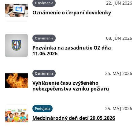
22. JÚN 2026
Oznámenia
Oznámenie o čerpaní dovolenky
08. JÚN 2026
Oznámenia
Pozvánka na zasadnutie OZ dňa
11.06.2026
25. MÁJ 2026
Oznámenia
Vyhlásenie času zvýšeného
nebezpečenstva vzniku požiaru
25. MÁJ 2026
Podujatia
Medzinárodný deň detí 29.05.2026