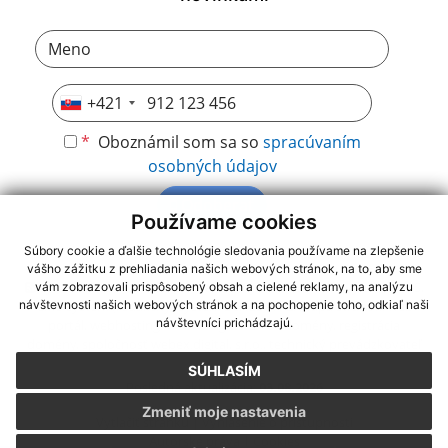
+421
*
Oboznámil som sa so
spracúvaním
osobných údajov
Odoberať
Používame cookies
Súbory cookie a ďalšie technológie sledovania používame na zlepšenie
vášho zážitku z prehliadania našich webových stránok, na to, aby sme
využite možnosť získavania aktuálnych informácií s využitím RSS
,
vám zobrazovali prispôsobený obsah a cielené reklamy, na analýzu
CMS systém (redakčný) systém ECHELON 2,
Mapa stránok
,
web
návštevnosti našich webových stránok a na pochopenie toho, odkiaľ naši
návštevníci prichádzajú.
portál
,
webhosting
,
webex.digital, s.r.o.
,
domény
,
registrácia
domény
,
spoločnosť webex.digital, s.r.o.
,
technický prevádzkovateľ
SÚHLASÍM
Posledná aktualizácia:
03.08.2026
Zmeniť moje nastavenia
Vytlačiť stránku
|
Vyhlásenie o prístupnosti
Autorské práva
|
Cookies