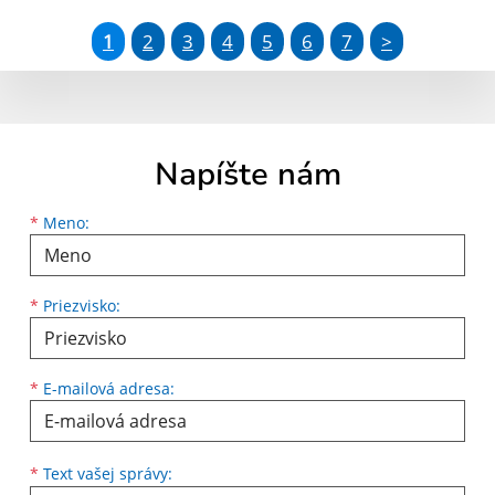
1
2
3
4
5
6
7
>
Napíšte nám
Meno
Priezvisko
E-mailová adresa
*
Meno:
*
Priezvisko:
*
E-mailová adresa:
Text vašej správy...
*
Text vašej správy: