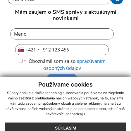
Mám záujem o SMS správy s aktuálnymi
novinkami
+421
*
Oboznámil som sa so
spracúvaním
osobných údajov
Odoberať
Používame cookies
Súbory cookie a ďalšie technológie sledovania používame na zlepšenie
vášho zážitku z prehliadania našich webových stránok, na to, aby sme
využite možnosť získavania aktuálnych informácií s využitím RSS
,
vám zobrazovali prispôsobený obsah a cielené reklamy, na analýzu
CMS systém (redakčný) systém ECHELON 2,
Mapa stránok
,
web
návštevnosti našich webových stránok a na pochopenie toho, odkiaľ naši
návštevníci prichádzajú.
portál
,
webhosting
,
webex.digital, s.r.o.
,
domény
,
registrácia
domény
,
spoločnosť webex.digital, s.r.o.
,
technický prevádzkovateľ
SÚHLASÍM