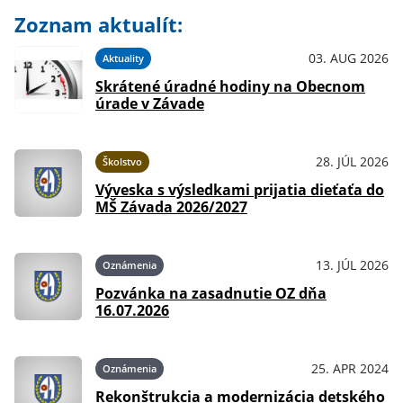
Zoznam aktualít:
03. AUG 2026
Aktuality
Skrátené úradné hodiny na Obecnom
úrade v Závade
28. JÚL 2026
Školstvo
Výveska s výsledkami prijatia dieťaťa do
MŠ Závada 2026/2027
13. JÚL 2026
Oznámenia
Pozvánka na zasadnutie OZ dňa
16.07.2026
25. APR 2024
Oznámenia
Rekonštrukcia a modernizácia detského