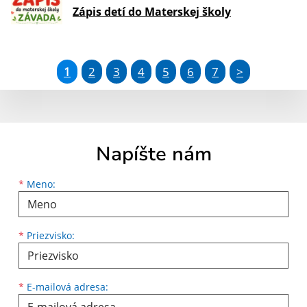
Zápis detí do Materskej školy
1
2
3
4
5
6
7
>
Napíšte nám
Meno
Priezvisko
E-mailová adresa
*
Meno:
*
Priezvisko:
*
E-mailová adresa: