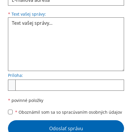
Text vašej správy...
*
Text vašej správy:
Príloha:
Príloha
*
povinné položky
*
Oboznámil som sa so
spracúvaním osobných údajov
Google reCaptcha Response
Odoslať správu