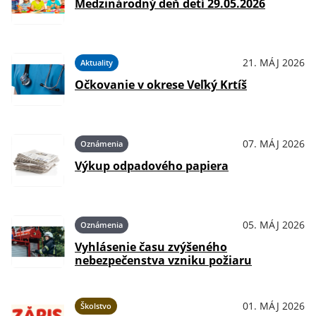
Medzinárodný deň detí 29.05.2026
21. MÁJ 2026
Aktuality
Očkovanie v okrese Veľký Krtíš
07. MÁJ 2026
Oznámenia
Výkup odpadového papiera
05. MÁJ 2026
Oznámenia
Vyhlásenie času zvýšeného
nebezpečenstva vzniku požiaru
01. MÁJ 2026
Školstvo