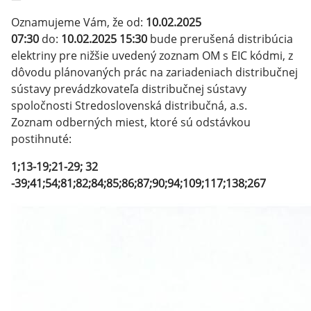
Oznamujeme Vám, že od:
10.02.2025
07:30
do:
10.02.2025 15:30
bude prerušená distribúcia
elektriny pre nižšie uvedený zoznam OM s EIC kódmi, z
dôvodu plánovaných prác na zariadeniach distribučnej
sústavy prevádzkovateľa distribučnej sústavy
spoločnosti Stredoslovenská distribučná, a.s.
Zoznam odberných miest, ktoré sú odstávkou
postihnuté:
1;13-19;21-29; 32
-39;41;54;81;82;84;85;86;87;90;94;109;117;138;267